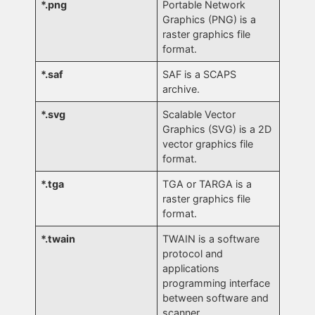
*.png
Portable Network
Graphics (PNG) is a
raster graphics file
format.
*.saf
SAF is a SCAPS
archive.
*.svg
Scalable Vector
Graphics (SVG) is a 2D
vector graphics file
format.
*.tga
TGA or TARGA is a
raster graphics file
format.
*.twain
TWAIN is a software
protocol and
applications
programming interface
between software and
scanner.