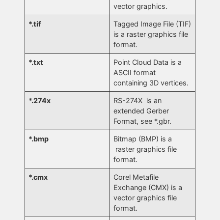
vector graphics.
*.tif
Tagged Image File (TIF)
is a raster graphics file
format.
*.txt
Point Cloud Data is a
ASCII format
containing 3D vertices.
*.274x
RS-274X is an
extended Gerber
Format, see *.gbr.
*.bmp
Bitmap (BMP) is a
raster graphics file
format.
*.cmx
Corel Metafile
Exchange (CMX) is a
vector graphics file
format.