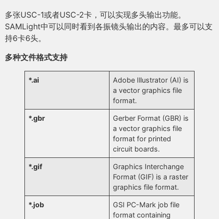
多张USC-1或者USC-2卡，可以实现多头输出功能。
SAMLight中可以同时看到各振镜头输出的内容。最多可以支
持6卡6头。
多种文件格式支持
*.ai
Adobe Illustrator (AI) is
a vector graphics file
format.
*.gbr
Gerber Format (GBR) is
a vector graphics file
format for printed
circuit boards.
*.gif
Graphics Interchange
Format (GIF) is a raster
graphics file format.
*.job
GSI PC-Mark job file
format containing