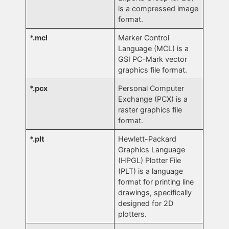
is a compressed image
format.
*.mcl
Marker Control
Language (MCL) is a
GSI PC-Mark vector
graphics file format.
*.pcx
Personal Computer
Exchange (PCX) is a
raster graphics file
format.
*.plt
Hewlett-Packard
Graphics Language
(HPGL) Plotter File
(PLT) is a language
format for printing line
drawings, specifically
designed for 2D
plotters.