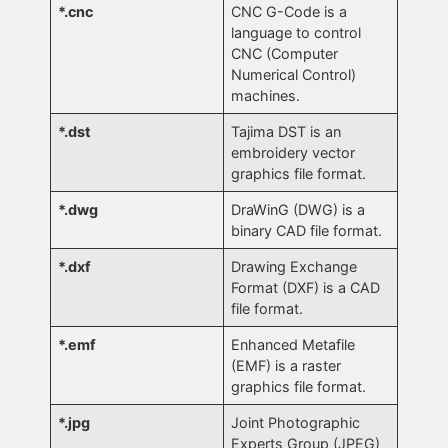
*.cnc
CNC G-Code is a
language to control
CNC (Computer
Numerical Control)
machines.
*.dst
Tajima DST is an
embroidery vector
graphics file format.
*.dwg
DraWinG (DWG) is a
binary CAD file format.
*.dxf
Drawing Exchange
Format (DXF) is a CAD
file format.
*.emf
Enhanced Metafile
(EMF) is a raster
graphics file format.
*.jpg
Joint Photographic
Experts Group (JPEG)