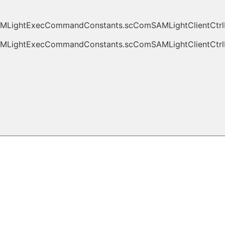
AMLightExecCommandConstants.scComSAMLightClientCt
MLightExecCommandConstants.scComSAMLightClientCtrlEx