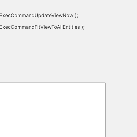
rlExecCommandUpdateViewNow );
ecCommandFitViewToAllEntities );