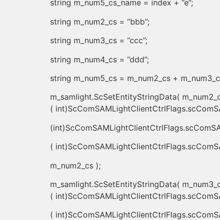
string m_num5_cs_name = index + ”e”;
string m_num2_cs = ”bbb”;
string m_num3_cs = ”ccc”;
string m_num4_cs = ”ddd”;
string m_num5_cs = m_num2_cs + m_num3_c
m_samlight.ScSetEntityStringData( m_num2_
( int)ScComSAMLightClientCtrlFlags.scComS
(int)ScComSAMLightClientCtrlFlags.scComSAM
( int)ScComSAMLightClientCtrlFlags.scComSA
m_num2_cs );
m_samlight.ScSetEntityStringData( m_num3_
( int)ScComSAMLightClientCtrlFlags.scComS
( int)ScComSAMLightClientCtrlFlags.scComSA