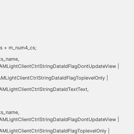
s + m_num4_cs;
cs_name,
AMLightClientCtrlStringDataIdFlagDontUpdateView |
LightClientCtrlStringDataIdFlagToplevelOnly |
MLightClientCtrlStringDataIdTextText,
cs_name,
AMLightClientCtrlStringDataIdFlagDontUpdateView |
MLightClientCtrlStringDataIdFlagToplevelOnly |