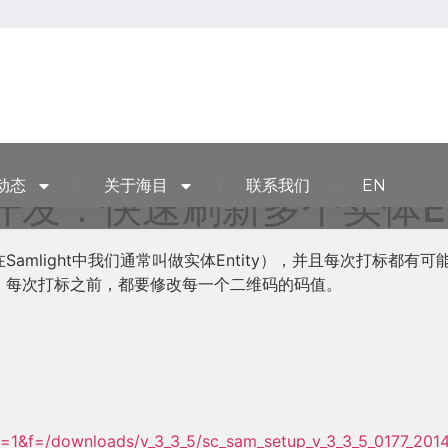
动态
关于海目
联系我们
EN
次开发：快速刷新多个实体Enti
mlight中我们通常叫做实体Entity），并且每次打标都有
，每次打标之前，都要修改每一个二维码的码值。
=1&f=/downloads/v_3_3_5/sc_sam_setup_v_3_3_5_0177_201