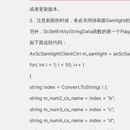
或者更新版本。
2. 注意刷新的时候，务必关闭掉刷新Samligh
另外，ScSetEntityStringData函数
如下面这段代码：
AxScSamlightClientCtrl m_samlight = axScSam
for( int i = 1; i < 55; i++ )
{
string index = Convert.ToString( i );
string m_num2_cs_name = index + ”b”;
string m_num3_cs_name = index + ”c”;
string m_num4_cs_name = index + ”d”;