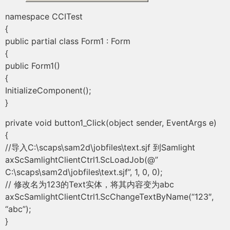
namespace CCITest
{
public partial class Form1 : Form
{
public Form1()
{
InitializeComponent();
}
private void button1_Click(object sender, EventArgs e)
{
//导入C:\scaps\sam2d\jobfiles\text.sjf 到Samlight
axScSamlightClientCtrl1.ScLoadJob(@”
C:\scaps\sam2d\jobfiles\text.sjf”, 1, 0, 0);
// 修改名为123的Text实体，将其内容变为abc
axScSamlightClientCtrl1.ScChangeTextByName(“123″,
“abc”);
}