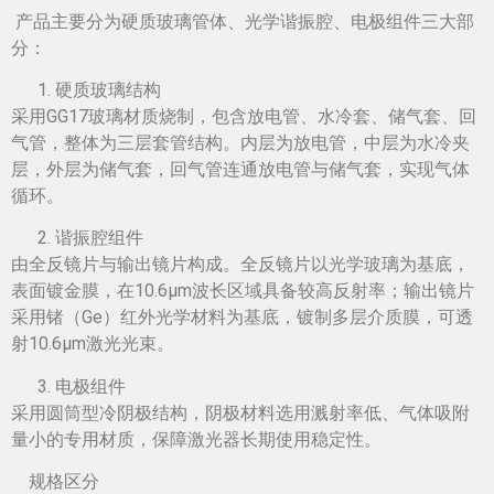
产品主要分为硬质玻璃管体、光学谐振腔、电极组件三大部
分：
硬质玻璃结构
采用GG17玻璃材质烧制，包含放电管、水冷套、储气套、回
气管，整体为三层套管结构。内层为放电管，中层为水冷夹
层，外层为储气套，回气管连通放电管与储气套，实现气体
循环。
谐振腔组件
由全反镜片与输出镜片构成。全反镜片以光学玻璃为基底，
表面镀金膜，在10.6μm波长区域具备较高反射率；输出镜片
采用锗（Ge）红外光学材料为基底，镀制多层介质膜，可透
射10.6μm激光光束。
电极组件
采用圆筒型冷阴极结构，阴极材料选用溅射率低、气体吸附
量小的专用材质，保障激光器长期使用稳定性。
规格区分