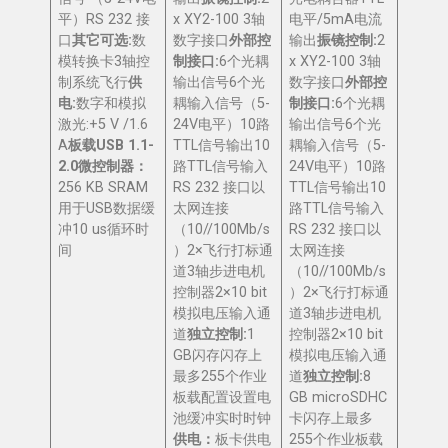
平）RS 232 接
x XY2-100 3轴
电平/5mA电流
口
其它可选
:
数
数字接口
外部控
输出
振镜控制
:
2
模转换卡3轴控
制接口
:
6个光耦
x XY2-100 3轴
制系统飞行
供
输出信号6个光
数字接口
外部控
电
:
数字和模拟
耦输入信号（5-
制接口
:
6个光耦
激光:+5 V /1.6
24V电平）10路
输出信号6个光
A
板载
USB 1.1-
TTL信号输出10
耦输入信号（5-
2.0
微控制器：
路TTL信号输入
24V电平）10路
256 KB SRAM
RS 232 接口以
TTL信号输出10
用于USB数据缓
太网连接
路TTL信号输入
冲10 us循环时
（10//100Mb/s
RS 232 接口以
间
）2×飞行打标通
太网连接
道3轴步进电机
（10//100Mb/s
控制器2×10 bit
）2×飞行打标通
模拟电压输入通
道3轴步进电机
道
独立控制
:
1
控制器2×10 bit
GB闪存闪存上
模拟电压输入通
最多255个作业
道
独立控制
:
8
板载配置设置电
GB microSDHC
池缓冲实时时钟
卡闪存上最多
供电：
板卡供电
255个作业板载