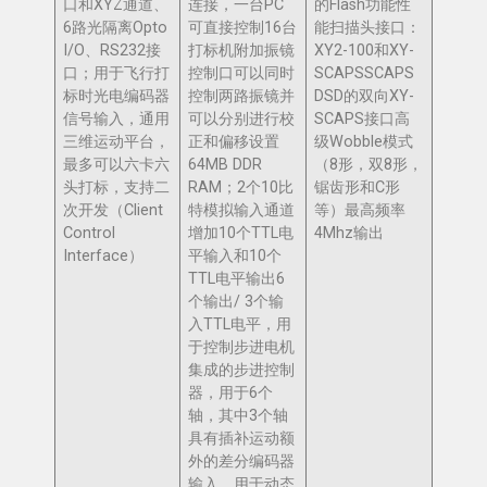
口和XYZ通道、
连接，一台PC
的Flash功能性
6路光隔离Opto
可直接控制16台
能扫描头接口：
I/O、RS232接
打标机附加振镜
XY2-100和XY-
口；用于飞行打
控制口可以同时
SCAPSSCAPS
标时光电编码器
控制两路振镜并
DSD的双向XY-
信号输入，通用
可以分别进行校
SCAPS接口高
三维运动平台，
正和偏移设置
级Wobble模式
最多可以六卡六
64MB DDR
（8形，双8形，
头打标，支持二
RAM；2个10比
锯齿形和C形
次开发（Client
特模拟输入通道
等）最高频率
Control
增加10个TTL电
4Mhz输出
Interface）
平输入和10个
TTL电平输出6
个输出/ 3个输
入TTL电平，用
于控制步进电机
集成的步进控制
器，用于6个
轴，其中3个轴
具有插补运动额
外的差分编码器
输入，用于动态