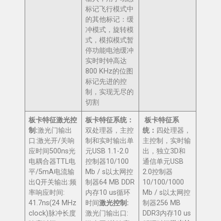
标记飞行模式中
的其他标记：缓
冲模式，旋转模
式，模拟模式暂
停功能电池缓冲
实时时钟高达
800 KHz的位图
标记先进的控
制，实现无尽的
切割
板卡特征
激光控
板卡特征
系统：
板卡特征
系
制
:
激光门输出
双处理器，主控
统：
四处理器，
口:激光开/关响
制和实时输出单
主控制，实时输
应时间500ns光
元USB 1.1-2.0
出，独立3D和
电耦合器TTL电
控制器10/100
通信单元USB
平/5mA电流输
Mb / s以太网控
2.0控制器
出Q开关输出:频
制器64 MB DDR
10/100/1000
率响应时间:
内存10 us循环
Mb / s以太网控
41.7ns(24 MHz
时间
激光控制
:
制器256 MB
clock)脉冲长度
激光门输出口:
DDR3内存10 us