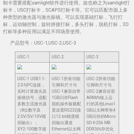
制卡需要搭配samlight软件进行使用。故也称之为samlight打
标卡，USC打标卡，SCAPS打标卡等。它可以匹配市面上多
种类型的激光器与激光振镜。可以实现基础打标，飞行打
标，运动轴控制，旋转拼接打标，多头打标，脱机打标，3D
打标等多种应用以满足不同场景使用。
产品型号：USC-1,USC-2,USC-3
USC-1
USC-2
USC-3
USC-1 USB1.1-
USC-1所有功能
USC-2所有功能
2.0与PC连接，
引脚和尺寸与
引脚和尺寸与
实时计算激光及
USC-1兼容自带
USC-2兼容在双
振镜信号，适配
1GB闪存Flash
ARM内核上运
多数主流激光器
脱机操作板载配
行的其他Linux1
（8位数字及
置设置RS232接
GB以太网带有4
2.5V/5V/10V模
口12 bit精度模
GB闪存的Micro
拟输出）；
拟输出通道
SD卡256 MB
XY2-100数字接
Ethernet以太网
DDR3内存优化