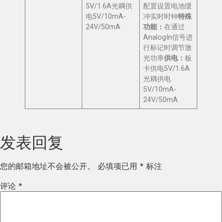
5V/1.6A光耦供
配置设置电池缓
电5V/10mA-
冲实时时钟
特殊
24V/50mA
功能：
在通过
AnalogIn信号进
行标记时调节激
光功率
供电：
板
卡供电5V/1.6A
光耦供电
5V/10mA-
24V/50mA
发表回复
您的邮箱地址不会被公开。
必填项已用
*
标注
评论
*