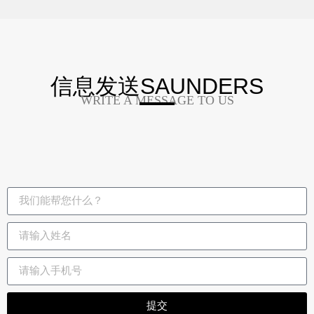
信息发送SAUNDERS
WRITE A MESSAGE TO US
提交