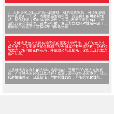
2、采用美国CVD工艺硒化锌基材，材料吸收率低，可适配较高
功率密度加工工况；表面膜层附着牢固，具备良好的耐擦拭性
能。硒化锌镜片双面做增透处理，在CO₂激光常用10.6μm工作
波段具备高透过率。镜片从衍射、像差方面做针对性结构设计，
相同焦距规格下可获得精细的聚焦光斑。
3、反射镜是激光光路传输系统的重要光学元件。在CO₂激光光
路系统里，反射镜与聚焦镜相互配合组成完整光路结构，能够精
简激光设备内部空间布局，降低激光能量损耗，保留充足的激光
输出功率。
硅反射镜具备良好的光学与热学性能，适用于CO₂激光光路反
射。介质膜全反射镜以单晶硅为基底，表面镀制介质膜层。镜片
反射性能稳定，自重较轻，耐擦拭性良好，具备抗氧化性能。