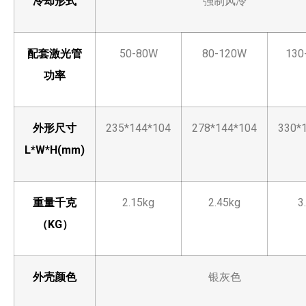
冷却形式
强制风冷
配套激光管
50-80W
80-120W
130
功率
外形尺寸
235*144*104
278*144*104
330*
L*W*H(mm)
重量
千克
2.15kg
2.45kg
3
（KG）
外壳颜色
银灰色