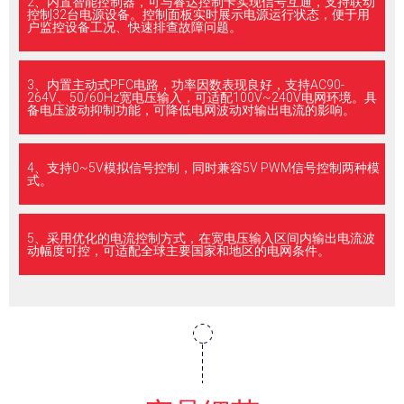
2、内置智能控制器，可与睿达控制卡实现信号互通，支持联动
控制32台电源设备。控制面板实时展示电源运行状态，便于用
户监控设备工况、快速排查故障问题。
3、内置主动式PFC电路，功率因数表现良好，支持AC90-
264V、50/60Hz宽电压输入，可适配100V~240V电网环境。具
备电压波动抑制功能，可降低电网波动对输出电流的影响。
4、支持0~5V模拟信号控制，同时兼容5V PWM信号控制两种模
式。
5、采用优化的电流控制方式，在宽电压输入区间内输出电流波
动幅度可控，可适配全球主要国家和地区的电网条件。